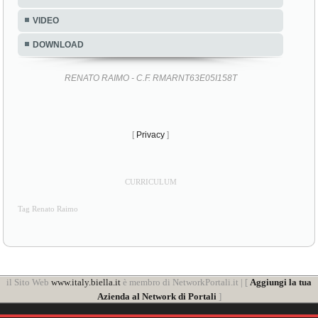
VIDEO
DOWNLOAD
RENATO RAIMO - C.F. RMARNT63E05I158T
[
Privacy
]
CURRICULUM
Tag Renato Raimo
il Sito Web
www.italy.biella.it
è membro di NetworkPortali.it | [
Aggiungi la tua
Azienda al Network di Portali
]