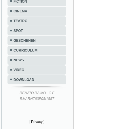
FICTION
CINEMA
TEATRO
SPOT
GESCHEHEN
CURRICULUM
NEWS
VIDEO
DOWNLOAD
RENATO RAIMO - C.F.
RMARNT63E05I158T
[
Privacy
]