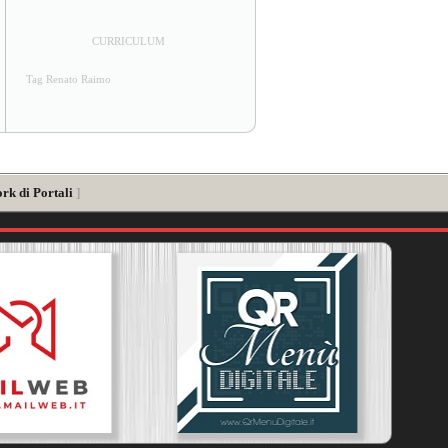
CURRICULUM
Tag Renato Raimo
rk di Portali
]