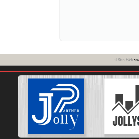
il Sito Web
www