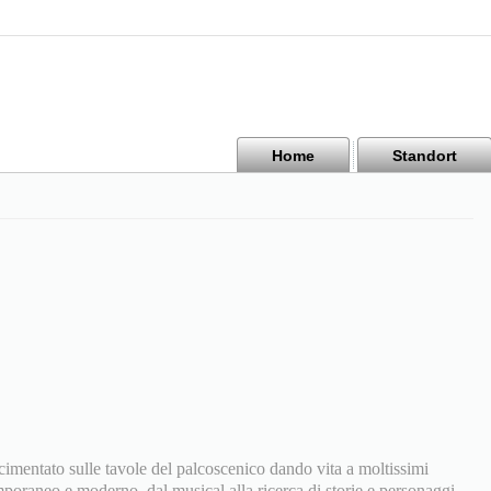
Home
Standort
è cimentato sulle tavole del palcoscenico dando vita a moltissimi
mporaneo e moderno, dal musical alla ricerca di storie e personaggi