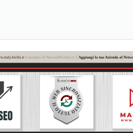
.italy.biella.it
è membro di NetworkPortali.it | [
Aggiungi la tua Azienda al Netwo