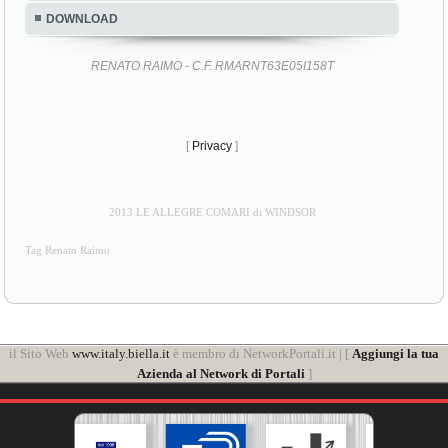
DOWNLOAD
RENATO RAIMO - C.F. RMARNT63E05I158T
[
Privacy
]
2013 LE ALLEGRE COMARI di WINDSOR
Tag Renato Raimo
il Sito Web
www.italy.biella.it
è membro di NetworkPortali.it | [
Aggiungi la tua
Azienda al Network di Portali
]