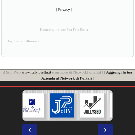
[
Privacy
]
Koinext all-in-one Pisa Foto Biella
Tag Koinext all-in-one
il Sito Web
www.italy.biella.it
è membro di NetworkPortali.it | [
Aggiungi la tua
Azienda al Network di Portali
]
❮
❯