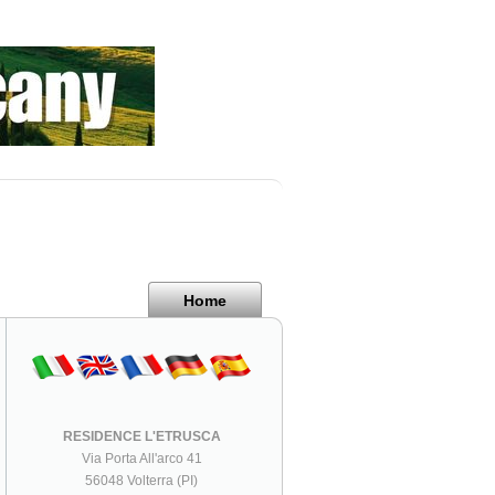
Home
RESIDENCE L'ETRUSCA
Via Porta All'arco 41
56048 Volterra (PI)