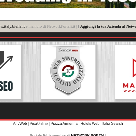
.italy.biella.it
è membro di NetworkPortali.it | [
Aggiungi la tua Azienda al Netwo
AnyWeb
|
Pisa
Online |
Piazza Armerina
|
Hotels Web
|
Italia Search
Portale Web membro di
NETWORK PORTALI