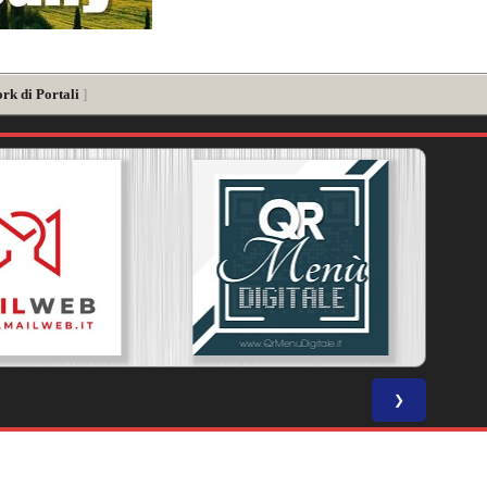
rk di Portali
]
❯