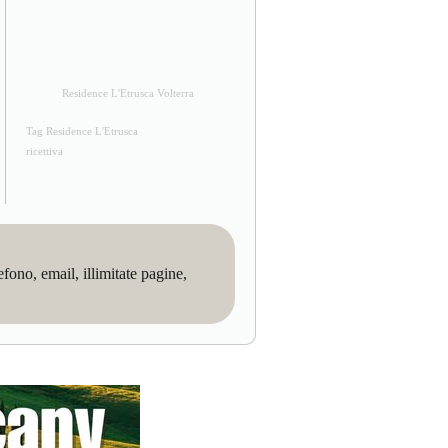
Residence L'Etrusca Volterra
Tag Residence L'Etrusca
ricettiva
no, email, illimitate pagine,