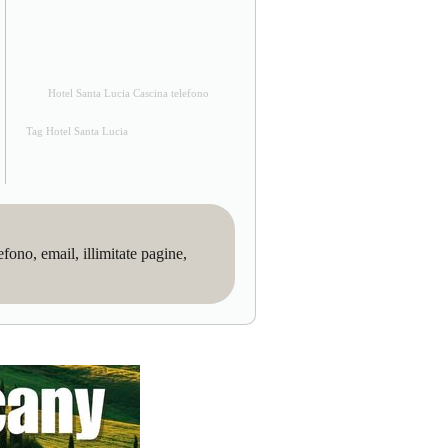
Hotel Santa Lucia Cascina telefono
Tag Hotel Santa Lucia
no, email, illimitate pagine,