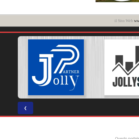
il Sito Web
www
❮
Questo portal