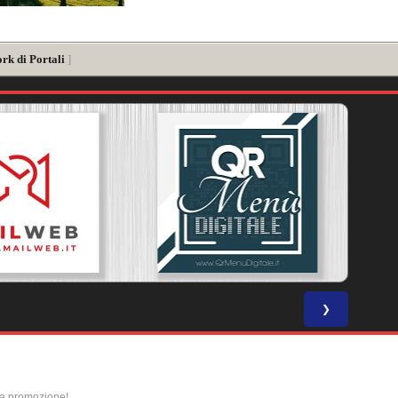
rk di Portali
]
❯
la promozione!