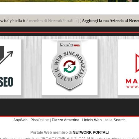
.italy.biella.it
è membro di NetworkPortali.it | [
Aggiungi la tua Azienda al Netwo
AnyWeb
|
Pisa
Online |
Piazza Armerina
|
Hotels Web
|
Italia Search
Portale Web membro di
NETWORK PORTALI
e aderisce al progetto di PROMOZIONE MULTI-CANALE: unico inserimento, multip