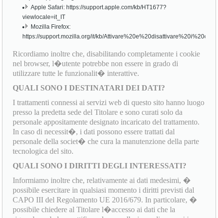
Apple Safari: https://support.apple.com/kb/HT1677?
viewlocale=it_IT
Mozilla Firefox:
https://support.mozilla.org/it/kb/Attivare%20e%20disattivare%20i%20cook
Ricordiamo inoltre che, disabilitando completamente i cookie
nel browser, l�utente potrebbe non essere in grado di
utilizzare tutte le funzionalit� interattive.
QUALI SONO I DESTINATARI DEI DATI?
I trattamenti connessi ai servizi web di questo sito hanno luogo
presso la predetta sede del Titolare e sono curati solo da
personale appositamente designato incaricato del trattamento.
In caso di necessit�, i dati possono essere trattati dal
personale della societ� che cura la manutenzione della parte
tecnologica del sito.
QUALI SONO I DIRITTI DEGLI INTERESSATI?
Informiamo inoltre che, relativamente ai dati medesimi, �
possibile esercitare in qualsiasi momento i diritti previsti dal
CAPO III del Regolamento UE 2016/679. In particolare, �
possibile chiedere al Titolare l�accesso ai dati che la