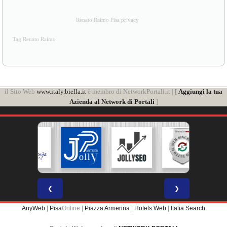
Renato Raimo Pisa privacy
Tag Renato Raimo
il Sito Web
www.italy.biella.it
è membro di NetworkPortali.it | [
Aggiungi la tua
Azienda al Network di Portali
]
❮
❯
AnyWeb
|
Pisa
Online |
Piazza Armerina
|
Hotels Web
|
Italia Search