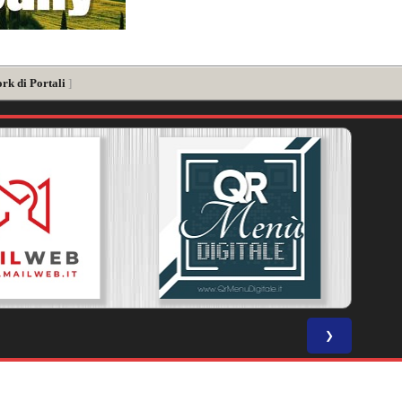
rk di Portali
]
❯