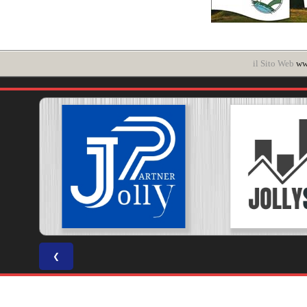
il Sito Web
www
❮