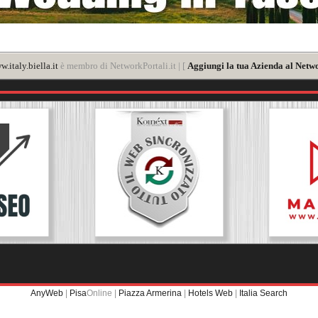
.italy.biella.it
è membro di NetworkPortali.it | [
Aggiungi la tua Azienda al Netwo
AnyWeb
|
Pisa
Online |
Piazza Armerina
|
Hotels Web
|
Italia Search