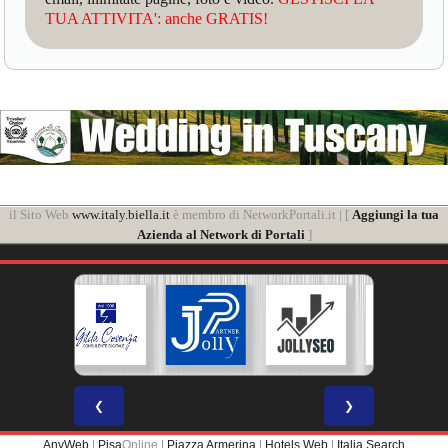
TUA ATTIVITA': anche GRATIS!
il Sito Web
www.italy.biella.it
è membro di NetworkPortali.it | [
Aggiungi la tua
Azienda al Network di Portali
]
❮
❯
AnyWeb
|
Pisa
Online |
Piazza Armerina
|
Hotels Web
|
Italia Search