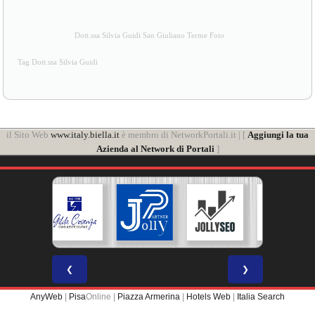
Dott.ssa Silvia Guidi San Giuliano Terme Foto
Tag Dott.ssa Silvia Guidi
il Sito Web
www.italy.biella.it
è membro di NetworkPortali.it | [
Aggiungi la tua
Azienda al Network di Portali
]
❮
❯
AnyWeb
|
Pisa
Online |
Piazza Armerina
|
Hotels Web
|
Italia Search