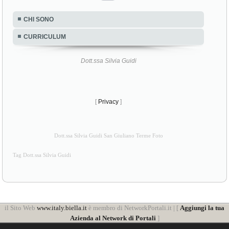
CHI SONO
CURRICULUM
Dott.ssa Silvia Guidi
[
Privacy
]
Dott.ssa Silvia Guidi San Giuliano Terme Foto
Tag Dott.ssa Silvia Guidi
il Sito Web
www.italy.biella.it
è membro di NetworkPortali.it | [
Aggiungi la tua
Azienda al Network di Portali
]