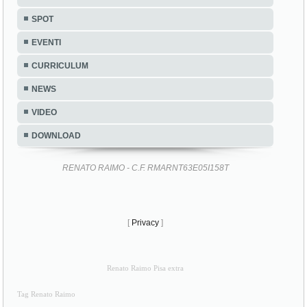
SPOT
EVENTI
CURRICULUM
NEWS
VIDEO
DOWNLOAD
RENATO RAIMO - C.F. RMARNT63E05I158T
[
Privacy
]
Renato Raimo Pisa extra
Tag Renato Raimo