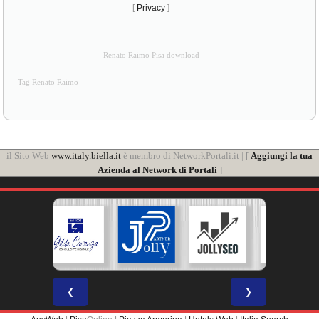
[
Privacy
]
Renato Raimo Pisa download
Tag Renato Raimo
il Sito Web
www.italy.biella.it
è membro di NetworkPortali.it | [
Aggiungi la tua
Azienda al Network di Portali
]
❮
❯