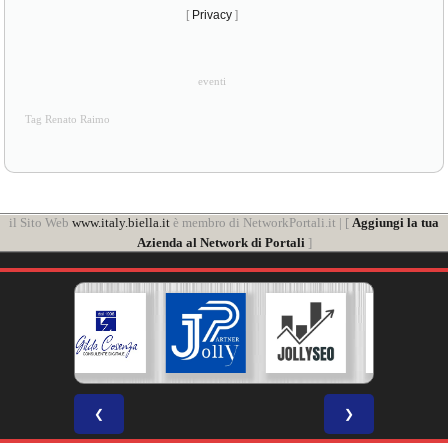
[
Privacy
]
eventi
Tag Renato Raimo
il Sito Web
www.italy.biella.it
è membro di NetworkPortali.it | [
Aggiungi la tua
Azienda al Network di Portali
]
❮
❯