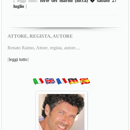
[ leggi tutto:
forte dei marmi (lucca) � sabato 27
luglio
]
ATTORE, REGISTA, AUTORE
Renato Raimo, Attore, regista, autore....
[
leggi tutto
]