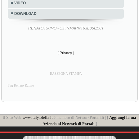
VIDEO
DOWNLOAD
RENATO RAIMO - C.F. RMARNT63E05I158T
[
Privacy
]
RASSEGNA STAMPA
Tag Renato Raimo
il Sito Web
www.italy.biella.it
è membro di NetworkPortali.it | [
Aggiungi la tua
Azienda al Network di Portali
]