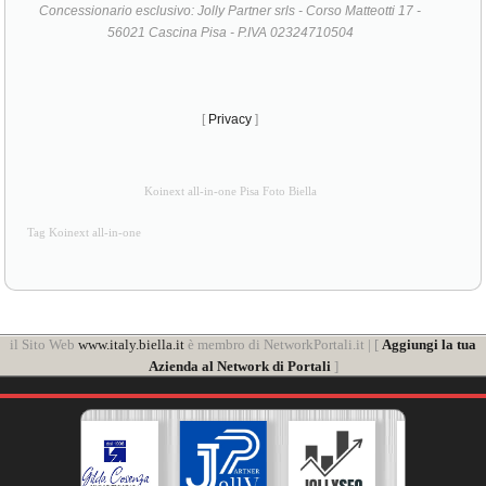
Concessionario esclusivo: Jolly Partner srls - Corso Matteotti 17 -
56021 Cascina Pisa - P.IVA 02324710504
[
Privacy
]
Koinext all-in-one Pisa Foto Biella
Tag Koinext all-in-one
il Sito Web
www.italy.biella.it
è membro di NetworkPortali.it | [
Aggiungi la tua
Azienda al Network di Portali
]