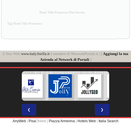
Hotel Villa Primavera Pisa Servizi
Tag Hotel Villa Primavera
il Sito Web
www.italy.biella.it
è membro di NetworkPortali.it | [
Aggiungi la tua
Azienda al Network di Portali
]
❮
❯
AnyWeb
|
Pisa
Online |
Piazza Armerina
|
Hotels Web
|
Italia Search