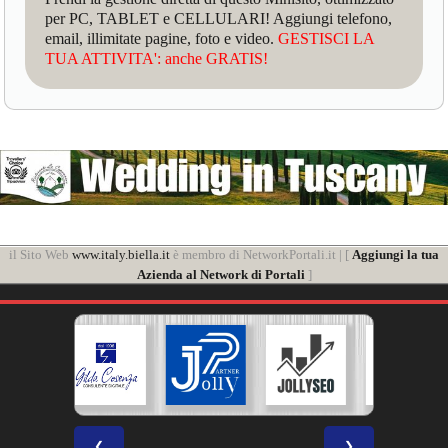
per PC, TABLET e CELLULARI! Aggiungi telefono,
email, illimitate pagine, foto e video.
GESTISCI LA
TUA ATTIVITA': anche GRATIS!
il Sito Web
www.italy.biella.it
è membro di NetworkPortali.it | [
Aggiungi la tua
Azienda al Network di Portali
]
❮
❯