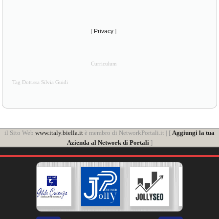
[
Privacy
]
Curriculum
Tag Dott.ssa Silvia Guidi
il Sito Web
www.italy.biella.it
è membro di NetworkPortali.it | [
Aggiungi la tua
Azienda al Network di Portali
]