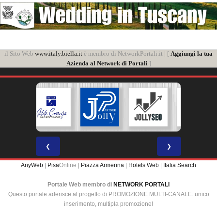
il Sito Web
www.italy.biella.it
è membro di NetworkPortali.it | [
Aggiungi la tua
Azienda al Network di Portali
]
❮
❯
AnyWeb
|
Pisa
Online |
Piazza Armerina
|
Hotels Web
|
Italia Search
Portale Web membro di
NETWORK PORTALI
Questo portale aderisce al progetto di PROMOZIONE MULTI-CANALE: unico
inserimento, multipla promozione!