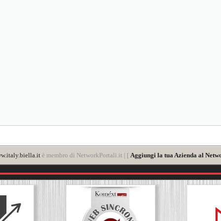
.italy.biella.it
è membro di NetworkPortali.it | [
Aggiungi la tua Azienda al Netwo