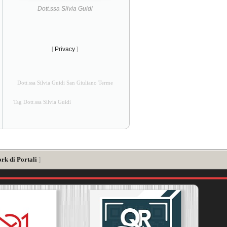
Dott.ssa Silvia Guidi
[
Privacy
]
Dott.ssa Silvia Guidi San Giuliano Terme
Tag Dott.ssa Silvia Guidi
rk di Portali
]