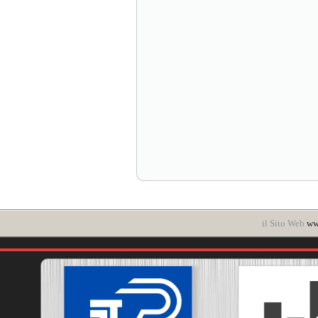
il Sito Web
www