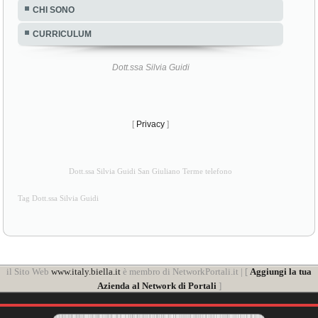
CHI SONO
CURRICULUM
Dott.ssa Silvia Guidi
[
Privacy
]
Dott.ssa Silvia Guidi San Giuliano Terme telefono
Tag Dott.ssa Silvia Guidi
il Sito Web
www.italy.biella.it
è membro di NetworkPortali.it | [
Aggiungi la tua
Azienda al Network di Portali
]