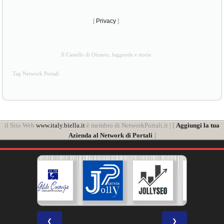
[
Privacy
]
Il Castello di Otranto, leggende e storia
Tag Network Portali
il Sito Web
www.italy.biella.it
è membro di NetworkPortali.it | [
Aggiungi la tua
Azienda al Network di Portali
]
❮
❯