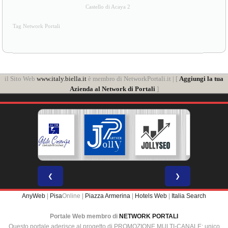
Castello di Acaya 2
Tag Network Portali
il Sito Web
www.italy.biella.it
è membro di NetworkPortali.it | [
Aggiungi la tua
Azienda al Network di Portali
]
❮
❯
AnyWeb
|
Pisa
Online |
Piazza Armerina
|
Hotels Web
|
Italia Search
Portale Web membro di
NETWORK PORTALI
Questo portale aderisce al progetto di PROMOZIONE MULTI-CANALE: unico