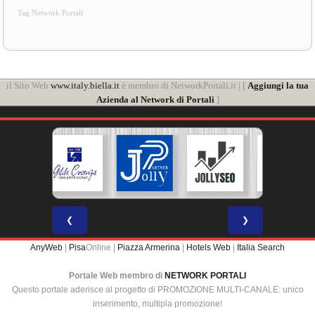
Tag Network Portali
il Sito Web
www.italy.biella.it
è membro di NetworkPortali.it | [
Aggiungi la tua
Azienda al Network di Portali
]
❮
❯
AnyWeb
|
Pisa
Online |
Piazza Armerina
|
Hotels Web
|
Italia Search
Portale Web membro di
NETWORK PORTALI
Questo portale aderisce al progetto di PROMOZIONE MULTI-CANALE: unico
inserimento, multipla promozione!