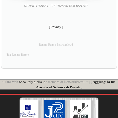
RENATO RAIMO - C.F. RMARNT63E05I158T
[
Privacy
]
Renato Raimo Pisa tagcloud
Tag Renato Raimo
il Sito Web
www.italy.biella.it
è membro di NetworkPortali.it | [
Aggiungi la tua
Azienda al Network di Portali
]