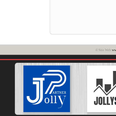
il Sito Web
www