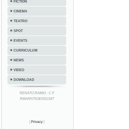
FICTION
CINEMA
TEATRO
SPOT
EVENTS
CURRICULUM
NEWS
VIDEO
DOWNLOAD
RENATO RAIMO - C.F.
RMARNT63E05I158T
[
Privacy
]