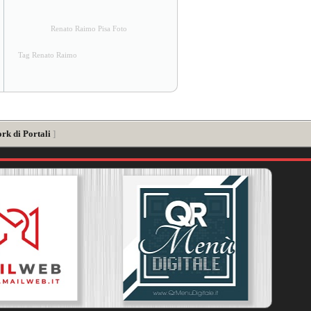
Renato Raimo Pisa Foto
Tag Renato Raimo
rk di Portali
]