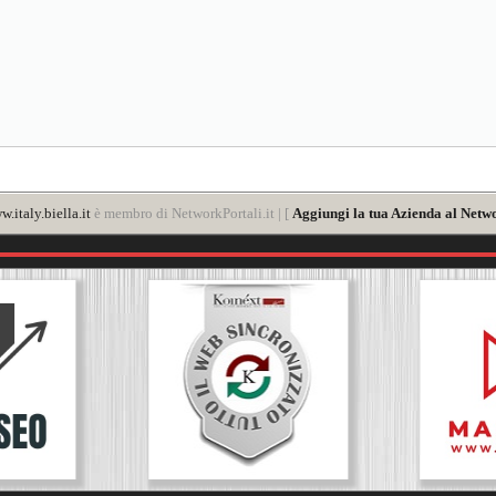
.italy.biella.it
è membro di NetworkPortali.it | [
Aggiungi la tua Azienda al Netwo