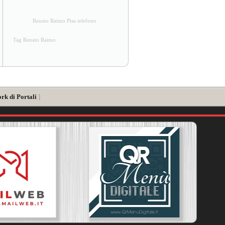
Renato Raimo Pisa telefono
Tag Renato Raimo
rk di Portali
]