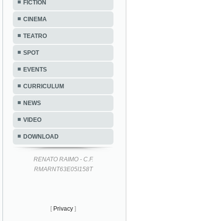
FICTION
CINEMA
TEATRO
SPOT
EVENTS
CURRICULUM
NEWS
VIDEO
DOWNLOAD
RENATO RAIMO - C.F.
RMARNT63E05I158T
[
Privacy
]