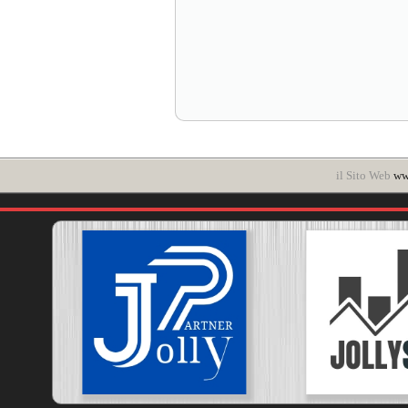
il Sito Web
www