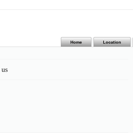
Home
Location
 us