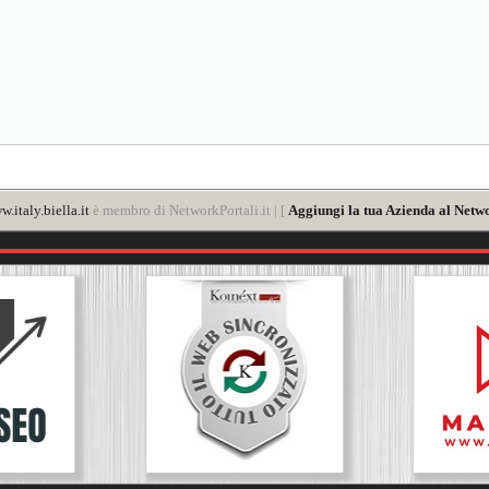
.italy.biella.it
è membro di NetworkPortali.it | [
Aggiungi la tua Azienda al Netwo