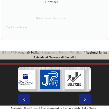
[
Privacy
]
Renato Raimo Pisa telefono
Tag Renato Raimo
il Sito Web
www.italy.biella.it
è membro di NetworkPortali.it | [
Aggiungi la tua
Azienda al Network di Portali
]
❮
❯
AnyWeb
|
Pisa
Online |
Piazza Armerina
|
Hotels Web
|
Italia Search