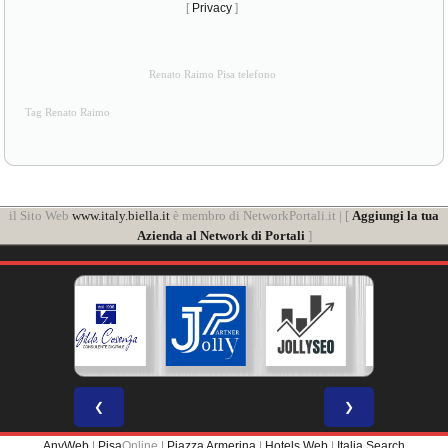
[
Privacy
]
Renato Raimo Pisa telefono
Tag Renato Raimo
il Sito Web
www.italy.biella.it
è membro di NetworkPortali.it | [
Aggiungi la tua
Azienda al Network di Portali
]
❮
❯
AnyWeb
|
Pisa
Online |
Piazza Armerina
|
Hotels Web
|
Italia Search