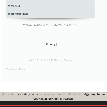
VIDEO
DOWNLOAD
RENATO RAIMO - C.F. RMARNT63E05I158T
[
Privacy
]
2007 LE INTELLETTUALI di Molière
Tag Renato Raimo
il Sito Web
www.italy.biella.it
è membro di NetworkPortali.it | [
Aggiungi la tua
Azienda al Network di Portali
]