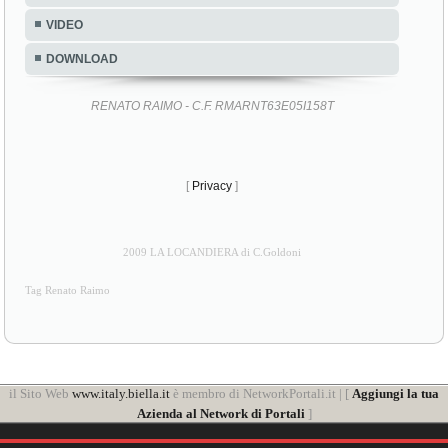
VIDEO
DOWNLOAD
RENATO RAIMO - C.F. RMARNT63E05I158T
[
Privacy
]
2009 LA LOCANDIERA di C.Goldoni
Tag Renato Raimo
il Sito Web
www.italy.biella.it
è membro di NetworkPortali.it | [
Aggiungi la tua
Azienda al Network di Portali
]