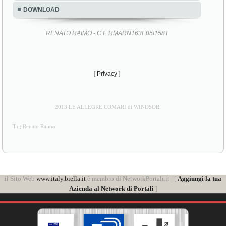
DOWNLOAD
RENATO RAIMO - C.F. RMARNT63E05I158T
[
Privacy
]
2013 LE ALLEGRE COMARI di WINDSOR
Tag Renato Raimo
il Sito Web
www.italy.biella.it
è membro di NetworkPortali.it | [
Aggiungi la tua
Azienda al Network di Portali
]