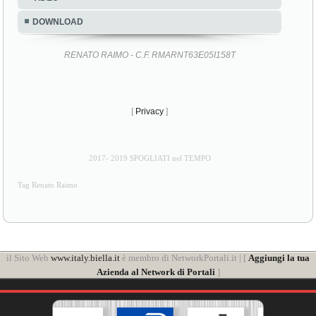
DOWNLOAD
RENATO RAIMO - C.F. RMARNT63E05I158T
[
Privacy
]
2017- 2019 SPOGLIATI nel TEMPO
Tag Renato Raimo
il Sito Web
www.italy.biella.it
è membro di NetworkPortali.it | [
Aggiungi la tua
Azienda al Network di Portali
]