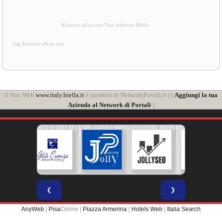
Koinext all-in-one Pisa telefono Biella
Tag Koinext all-in-one
il Sito Web
www.italy.biella.it
è membro di NetworkPortali.it | [
Aggiungi la tua
Azienda al Network di Portali
]
❮
❯
AnyWeb
|
Pisa
Online |
Piazza Armerina
|
Hotels Web
|
Italia Search