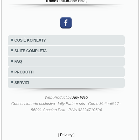
Koinext all-in-one Pisa,
COS'È KOINEXT?
SUITE COMPLETA
FAQ
PRODOTTI
SERVIZI
Web Product by
Any Web
Concessionario esclusivo: Jolly Partner srls - Corso Matteotti 17 -
56021 Cascina Pisa - P.IVA 02324710504
[
Privacy
]