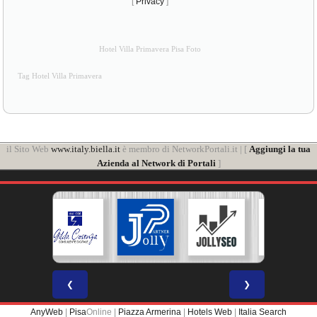
[
Privacy
]
Hotel Villa Primavera Pisa Foto
Tag Hotel Villa Primavera
il Sito Web
www.italy.biella.it
è membro di NetworkPortali.it | [
Aggiungi la tua
Azienda al Network di Portali
]
❮
❯
AnyWeb
|
Pisa
Online |
Piazza Armerina
|
Hotels Web
|
Italia Search