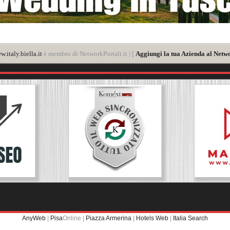
.italy.biella.it
è membro di NetworkPortali.it | [
Aggiungi la tua Azienda al Netwo
AnyWeb
|
Pisa
Online |
Piazza Armerina
|
Hotels Web
|
Italia Search