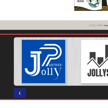
il Sito Web
www
❮