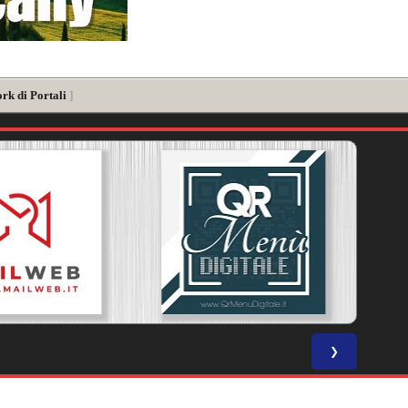
rk di Portali
]
❯