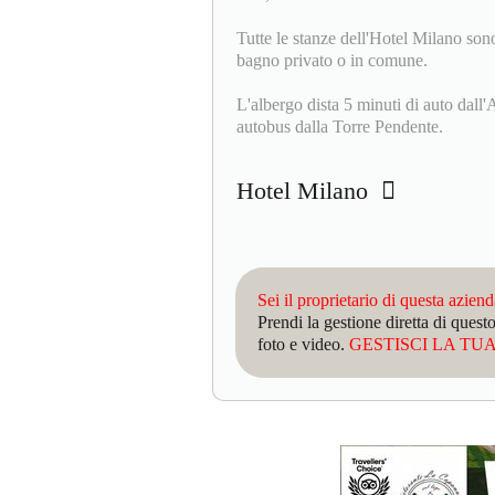
Tutte le stanze dell'Hotel Milano sono
bagno privato o in comune.
L'albergo dista 5 minuti di auto dall
autobus dalla Torre Pendente.
Hotel Milano
Sei il proprietario di questa azien
Prendi la gestione diretta di que
foto e video.
GESTISCI LA TUA 