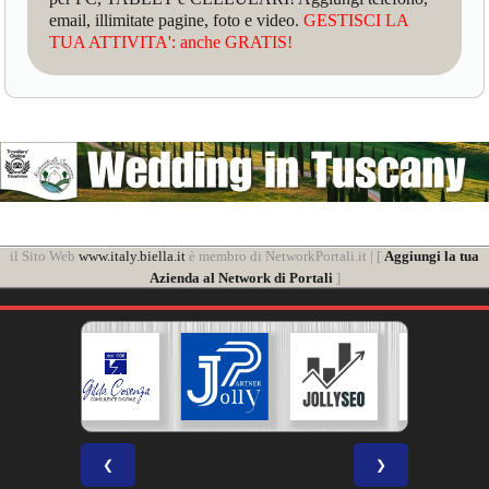
email, illimitate pagine, foto e video.
GESTISCI LA
TUA ATTIVITA': anche GRATIS!
il Sito Web
www.italy.biella.it
è membro di NetworkPortali.it | [
Aggiungi la tua
Azienda al Network di Portali
]
❮
❯